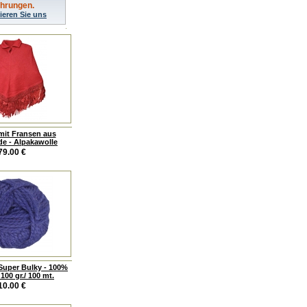
ahrungen.
ieren Sie uns
it Fransen aus
de - Alpakawolle
79.00
€
 Super Bulky - 100%
100 gr./ 100 mt.
10.00
€