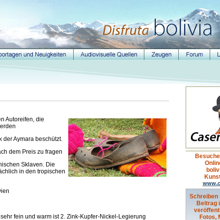
 Autoreifen, die
werden
lk der Aymara beschützt.
ach dem Preis zu fragen
Besuche
Onlin
ischen Sklaven. Die
boli
chlich in den tropischen
Kuns
www.c
vien
Schreiben 
Beitrag 
veröffent
 sehr fein und warm ist 2. Zink-Kupfer-Nickel-Legierung
Fotos,