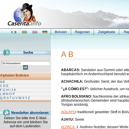
A B
ABARCAS:
Sandalen aus Gummi oder alten
hauptsächlich im Andenhochland benutzt 
Alphabet Bolivien
ACHACHILA:
Großvater. Geist, der das Vo
A B
C D E
"¿A CÓMO ES?":
üblicher Ausdruck, um n
F G H I J K
L M N O P
AFRO BOLIVIANO:
Nachkomme der afrikan
Q R S T U V W X Y Z
afrobolivianischen Gemeinden sind hauptsä
Yungas ansässig.
AGUAYO
:
traditionell gewebter Stoff in Boli
Geben Sie bitte ihre E-Mail-
AJAYU:
Seele
Adresse ein und bleiben Sie
auf dem Laufenden:
ALPACA:
1. Andines Nutztier, dessen Wolle