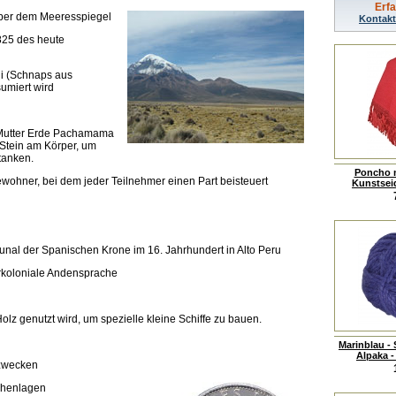
Erf
ber dem Meeresspiegel
Kontakt
825 des heute
ni (Schnaps aus
sumiert wird
t
n Mutter Erde Pachamama
 Stein am Körper, um
tanken.
Poncho m
ewohner, bei dem jeder Teilnehmer einen Part beisteuert
Kunstsei
unal der Spanischen Krone im 16. Jahrhundert in Alto Peru
orkoloniale Andensprache
Holz genutzt wird, um spezielle kleine Schiffe zu bauen.
Marinblau -
Alpaka - 
tzwecken
öhenlagen