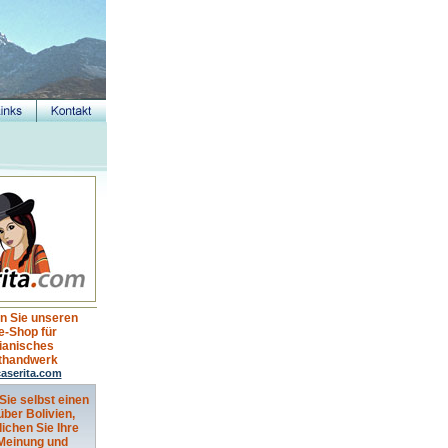
n Sie unseren
e-Shop für
vianisches
thandwerk
aserita.com
Sie selbst einen
über Bolivien,
lichen Sie Ihre
 Meinung und