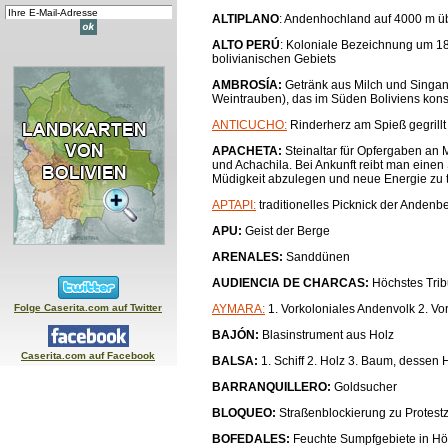
ALTIPLANO
: Andenhochland auf 4000 m ü
ALTO PERÚ
: Koloniale Bezeichnung um 1
bolivianischen Gebiets
AMBROSÍA:
Getränk aus Milch und Singa
Weintrauben), das im Süden Boliviens kon
ANTICUCHO:
Rinderherz am Spieß gegrill
APACHETA:
Steinaltar für Opfergaben a
und Achachila. Bei Ankunft reibt man einen
Müdigkeit abzulegen und neue Energie zu 
APTAPI:
traditionelles Picknick der Andenb
APU:
Geist der Berge
ARENALES:
Sanddünen
AUDIENCIA DE CHARCAS:
Höchstes Trib
Folge Caserita.com auf Twitter
AYMARA:
1. Vorkoloniales Andenvolk 2. V
BAJÓN:
Blasinstrument aus Holz
Caserita.com auf Facebook
BALSA:
1. Schiff 2. Holz 3. Baum, dessen 
BARRANQUILLERO:
Goldsucher
BLOQUEO:
Straßenblockierung zu Protes
BOFEDALES:
Feuchte Sumpfgebiete in H