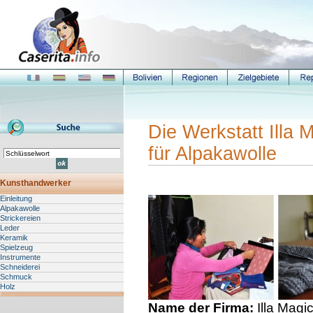
Die Werkstatt Illa 
für Alpakawolle
Kunsthandwerker
Einleitung
Alpakawolle
Strickereien
Leder
Keramik
Spielzeug
Instrumente
Schneiderei
Schmuck
Holz
Name der Firma:
Illa Magi