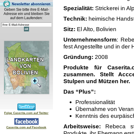
Spezialität:
Strickerei in A
Geben Sie bitte ihre E-Mail-
Adresse ein und bleiben Sie
Technik:
heimische Handst
auf dem Laufenden:
Sitz:
El Alto, Bolivien
Unternehmensform
: Rebe
fest Angestellte und in der
Gründung:
2008
Produkte für Caserita
zusammen. Stellt Accc
Stulpen und Mützen her.
Das “Plus”:
Professionalität
Übernahme von Verant
Folge Caserita.com auf Twitter
Kenntnis des eurpäisc
Arbeitsweise:
Rebeca st
Caserita.com auf Facebook
Produkte, ihr Ehemann erst