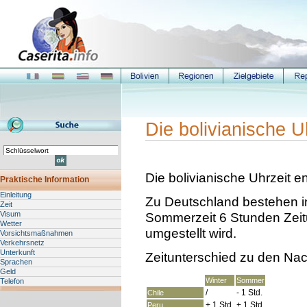
Die bolivianische U
Die bolivianische Uhrzeit e
Praktische Information
Einleitung
Zu Deutschland bestehen in
Zeit
Visum
Sommerzeit 6 Stunden Zeitun
Wetter
umgestellt wird.
Vorsichtsmaßnahmen
Verkehrsnetz
Unterkunft
Zeitunterschied zu den Na
Sprachen
Geld
Winter
Sommer
Telefon
/
- 1 Std.
Chile
+ 1
Std.
+ 1
Std.
Peru