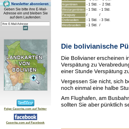
- 1
Std.
- 2
Std.
Argentinien
Geben Sie bitte ihre E-Mail-
- 1
Std.
- 1
Std.
Westargentinien
Adresse ein und bleiben Sie
/
/
Paraguay
auf dem Laufenden:
- 1
Std.
- 3
Std.
Ostbrasilien
- 1
Std.
/
Westbrasilien
Die bolivianische Pü
Die Bolivianer erscheinen i
Verspätung zu Verabredung
einer Stunde Verspätung zu
Vergessen Sie nicht, sich 
noch einmal eine halbe Stu
Am Flughafen, am Busbahnho
sollten Sie aber pünktlich s
Folge Caserita.com auf Twitter
Caserita.com auf Facebook