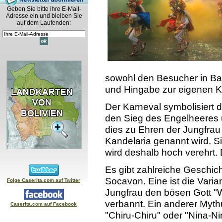
Geben Sie bitte ihre E-Mail-
Adresse ein und bleiben Sie
auf dem Laufenden:
sowohl den Besucher in Ba
und Hingabe zur eigenen Ku
Der Karneval symbolisiert
den Sieg des Engelheeres u
dies zu Ehren der Jungfrau
Kandelaria genannt wird. Si
wird deshalb hoch verehrt. D
Es gibt zahlreiche Geschi
Socavon. Eine ist die Varia
Folge Caserita.com auf Twitter
Jungfrau den bösen Gott "Wa
verbannt. Ein anderer Myth
Caserita.com auf Facebook
"Chiru-Chiru" oder "Nina-Ni