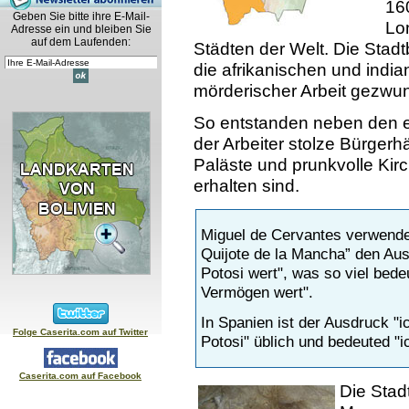
16
Geben Sie bitte ihre E-Mail-
Lo
Adresse ein und bleiben Sie
auf dem Laufenden:
Städten der Welt. Die Stad
die afrikanischen und indi
mörderischer Arbeit gezwu
So entstanden neben den 
der Arbeiter stolze Bürger
Paläste und prunkvolle Kirc
erhalten sind.
Miguel de Cervantes verwende
Quijote de la Mancha” den Aus
Potosi wert", was so viel bedeu
Vermögen wert".
In Spanien ist der Ausdruck "ic
Folge Caserita.com auf Twitter
Potosi" üblich und bedeuted "ic
Caserita.com auf Facebook
Die Stad