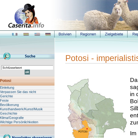
Potosi - imperialist
Da
Potosi
sa
Einleitung
Verpassen Sie das nicht
in 
Gerichte
Bo
Feste
Bevölkerung
Si
Kunsthandwerk/Kunst/Musik
Geschichte
ent
Klima/Geografie
zu
Wichtige Persönlichkeiten
Im