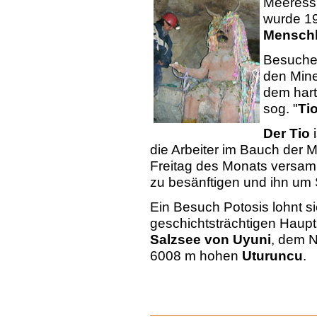
Meeressp
wurde 1
Menschh
Besuchen
den Mine
dem har
sog. "
Ti
Der Tio
i
die Arbeiter im Bauch der 
Freitag des Monats versamm
zu besänftigen und ihn um 
Ein Besuch Potosis lohnt si
geschichtsträchtigen Haupt
Salzsee von Uyuni
, dem 
6008 m hohen
Uturuncu
.