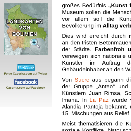
großes Bedürfnis
„Kunst 
Museum sollen die Mensch
vor allem soll die Kuns
Bevölkerung im
Alltag ver
Dies wird erreicht durch
an den tristen Betonmaue
der Städte.
Farbenfroh 
verewigen sich nationale u
Künstler im Auftrag d
Gebäudeinhaber an den Wä
Folge Caserita.com auf Twitter
Von
Sucre
aus begann d
der Gruppe „Anteo“ und
Caserita.com auf Facebook
Künstlern Juan Rimsa, So
Imana. In
La Paz
wurde v
Alandia Pantoja bekannt, 
15 Mischungen aus Relief u
Meist thematisieren die K
soziale Konflikte, historis