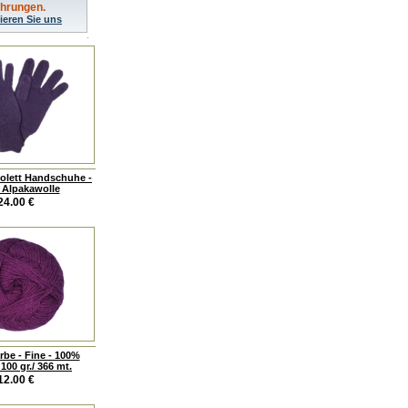
ahrungen.
ieren Sie uns
iolett Handschuhe -
 Alpakawolle
24.00
€
rbe - Fine - 100%
100 gr./ 366 mt.
12.00
€