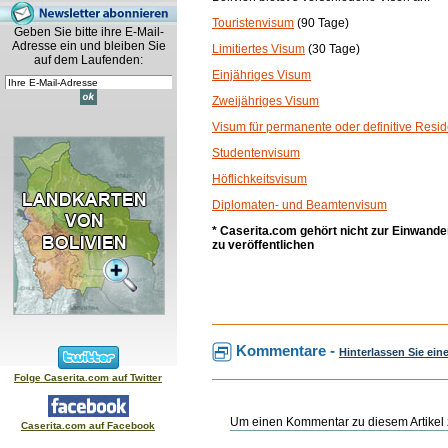
Touristenvisum
(90 Tage)
Geben Sie bitte ihre E-Mail-
Adresse ein und bleiben Sie
Limitiertes Visum
(30 Tage)
auf dem Laufenden:
Einjähriges Visum
Zweijähriges Visum
Visum für permanente oder definitive Resi
Studentenvisum
Höflichkeitsvisum
Diplomaten- und Beamtenvisum
* Caserita.com gehört nicht zur Einwande
zu veröffentlichen
Kommentare -
Hinterlassen Sie ei
Folge Caserita.com auf Twitter
Um einen Kommentar zu diesem Artikel z
Caserita.com auf Facebook