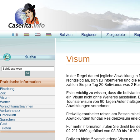
Visum
In der Regel dauert jegliche Abwicklung in
rechtzeitig an, sich zu informieren und die
Praktische Information
zahlen Sie pro Tag 20 Bolivianos was 2 Eur
Einleitung
Es ist wichtig zu wissen, dass die bolivia
Zeit
ein Visum nicht ohne Weiteres ausstellen. 
Visum
Touristenvisum von 90 Tagen Aufenthaltsge
Wetter
Abwicklungen vornehmen.
Vorsichtsmaßnahmen
Verkehrsnetz
Freiwilligenarbeiter reisen am Besten mit e
Unterkunft
Abwicklungen für das Residenzvisum erleich
Sprachen
Geld
Für mehr Information, rufen Sie direkt bei d
Telefon
02 211 0960, geöffnet von 08:30 bis 18:30 b
Bolivien bietet 5 verschiedene Visen an: