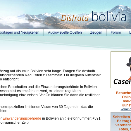
 Bezug auf Visum in Bolivien sehr lange. Fangen Sie deshalb
 entsprechenden Requisiten zu sammeln. Für illegalen Aufenthalt
o entspricht.
nischen Botschaften und die Einwanderungsbehörde in Bolivien
Deshalb ist es empfehlenswert, mit einem regulären
Besuche
nehmigung einzureisen. Vor Ort können Sie dann die restlichen
Onlin
boli
Kuns
inem speziellen limitierten Visum von 30 Tagen ein, das die
www.c
tert.
Schreiben 
er
Einwanderungsbehörde
in Bolivien an (Telefonnummer: +591
Beitrag 
olivianischer Zeit)
veröffent
Fotos,