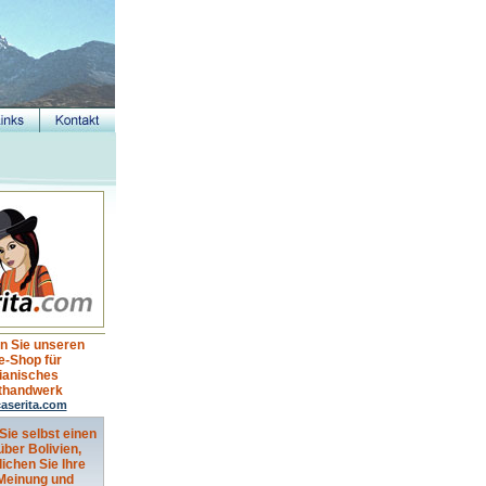
n Sie unseren
e-Shop für
vianisches
thandwerk
aserita.com
Sie selbst einen
über Bolivien,
lichen Sie Ihre
 Meinung und