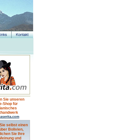
n Sie unseren
e-Shop für
vianisches
thandwerk
aserita.com
Sie selbst einen
über Bolivien,
lichen Sie Ihre
 Meinung und