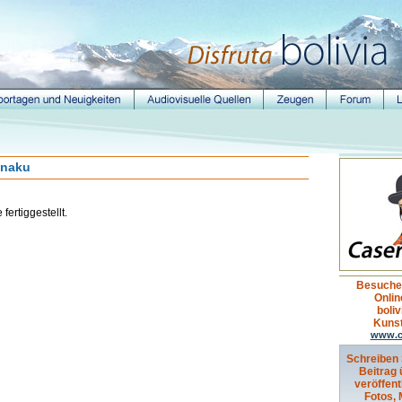
anaku
fertiggestellt.
Besuche
Onlin
boli
Kuns
www.c
Schreiben 
Beitrag 
veröffent
Fotos,